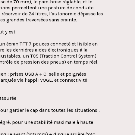
se de 70 mm), le pare-brise réglable, et le
itions permettent une posture de conduite
 réservoir de 24 litres, l’autonomie dépasse les
es grandes traversées sans crainte.
t y est
 écran TFT 7 pouces connecté et lisible en
re les dernières aides électroniques à la
justables, un TCS (Traction Control System)
ntrôle de pression des pneus) en temps réel.
en : prises USB A + C, selle et poignées
rquée via l’appli VOGE, et connectivité
 assurée
ur garder le cap dans toutes les situations :
tégré, pour une stabilité maximale à haute
isque avant (310 mm) + disque arrière (240