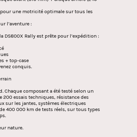
pour une motricité optimale sur tous les
r l’aventure :
la DS800X Rally est prête pour l’expédition :
cé
ques
les + top-case
evenez conquis.
errain
rd. Chaque composant a été testé selon un
e 200 essais techniques, résistance des
x sur les jantes, systèmes électriques
de 400 000 km de tests réels, sur tous types
ps.
eur nature.