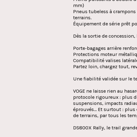
mm)
Pneus tubeless à crampons 
terrains.
Équipement de série prêt pou
Dès la sortie de concession, 
Porte-bagages arrière renfor
Protections moteur métalli
Compatibilité valises latéra
Partez loin, chargez tout, r
Une fiabilité validée sur le t
VOGE ne laisse rien au hasa
protocole rigoureux : plus d
suspensions, impacts radiau
éprouvés… Et surtout : plus 
de terrains, par tous les tem
DS800X Rally, le trail grand