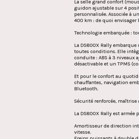
La selle grand confort (mous
guidon ajustable sur 4 pos
personnalisée. Associée à un
400 km : de quoi envisager l
Technologie embarquée : tou
La DS800X Rally embarque un
toutes conditions. Elle intèg
conduite : ABS à 3 niveaux a
désactivable et un TPMS (co
Et pour le confort au quotidi
chauffantes, navigation emba
Bluetooth.
Sécurité renforcée, maîtrise
La DS800X Rally est armée po
Amortisseur de direction in
vitesse.
Freins puissants à double d