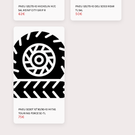
PNEU 120/70-10 MICHELIN M/C
PNEU 120/70-10 DELI SC103 REAR
54L REINF CITY GRIP R
TL 54L
62
€
50
€
PNEU SCOOT 10" 90/90-10 MITAS
TOURING FORCE SC-TL
75
€