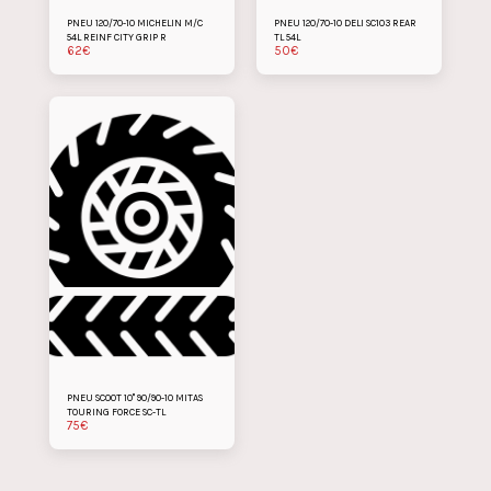
PNEU 120/70-10 MICHELIN M/C
PNEU 120/70-10 DELI SC103 REAR
54L REINF CITY GRIP R
TL 54L
62
€
50
€
PNEU SCOOT 10" 90/90-10 MITAS
TOURING FORCE SC-TL
75
€