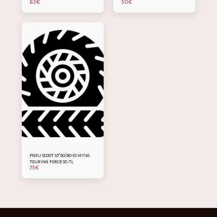
62
€
50
€
PNEU SCOOT 10" 90/90-10 MITAS
TOURING FORCE SC-TL
75
€