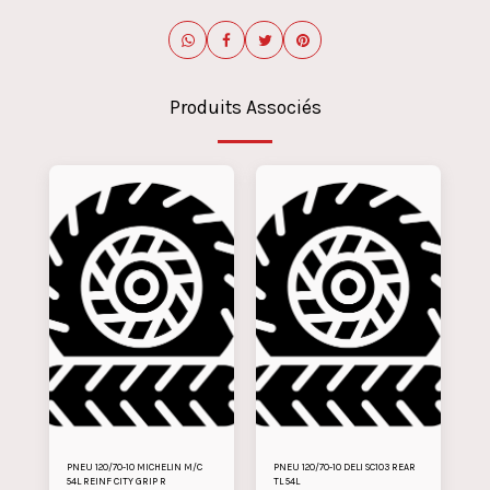
Produits Associés
PNEU 120/70-10 MICHELIN M/C
PNEU 120/70-10 DELI SC103 REAR
54L REINF CITY GRIP R
TL 54L