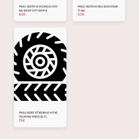
PNEU 120/70-10 MICHELIN M/C
PNEU 120/70-10 DELI SC103 REAR
54L REINF CITY GRIP R
TL 54L
62
€
50
€
PNEU SCOOT 10" 90/90-10 MITAS
TOURING FORCE SC-TL
75
€