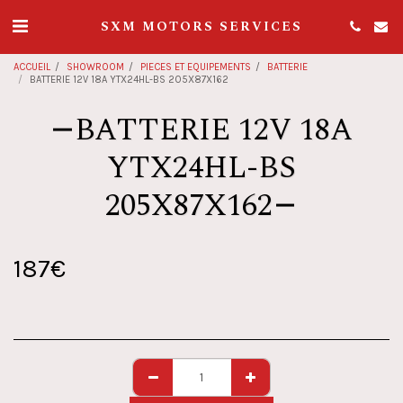
SXM MOTORS SERVICES
ACCUEIL
SHOWROOM
PIECES ET EQUIPEMENTS
BATTERIE
BATTERIE 12V 18A YTX24HL-BS 205X87X162
BATTERIE 12V 18A
YTX24HL-BS
205X87X162
187
€