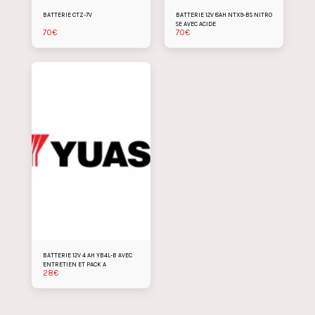
BATTERIE CTZ-7V
BATTERIE 12V 8AH NTX9-BS NITRO
SE AVEC ACIDE
70
€
70
€
BATTERIE 12V 4 AH YB4L-B AVEC
ENTRETIEN ET PACK A
28
€