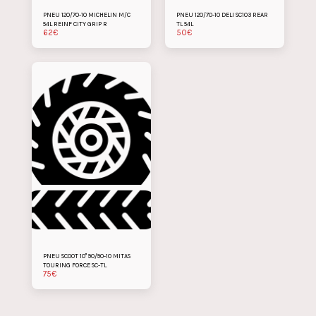
PNEU 120/70-10 MICHELIN M/C
PNEU 120/70-10 DELI SC103 REAR
54L REINF CITY GRIP R
TL 54L
62
€
50
€
PNEU SCOOT 10" 90/90-10 MITAS
TOURING FORCE SC-TL
75
€