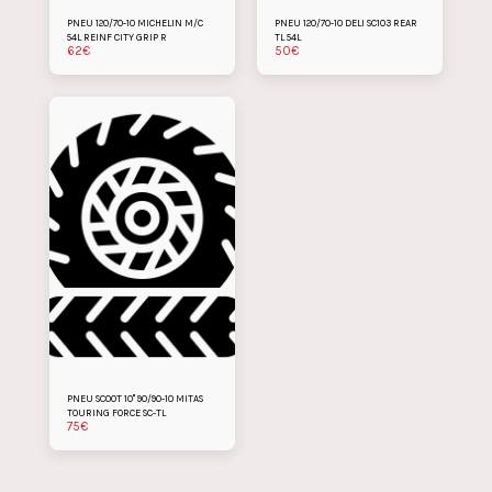
PNEU 120/70-10 MICHELIN M/C
PNEU 120/70-10 DELI SC103 REAR
54L REINF CITY GRIP R
TL 54L
62
€
50
€
PNEU SCOOT 10" 90/90-10 MITAS
TOURING FORCE SC-TL
75
€