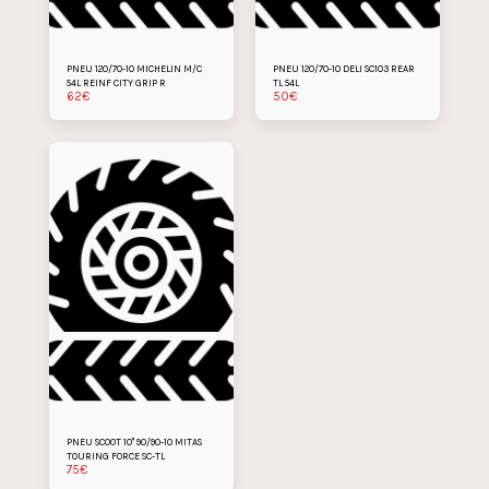
PNEU 120/70-10 MICHELIN M/C
PNEU 120/70-10 DELI SC103 REAR
54L REINF CITY GRIP R
TL 54L
62
€
50
€
PNEU SCOOT 10" 90/90-10 MITAS
TOURING FORCE SC-TL
75
€