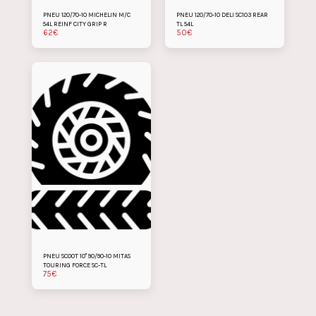
PNEU 120/70-10 MICHELIN M/C
PNEU 120/70-10 DELI SC103 REAR
54L REINF CITY GRIP R
TL 54L
62
€
50
€
PNEU SCOOT 10" 90/90-10 MITAS
TOURING FORCE SC-TL
75
€