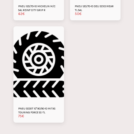
PNEU 120/70-10 MICHELIN M/C
PNEU 120/70-10 DELI SC103 REAR
54L REINF CITY GRIP R
TL 54L
62
€
50
€
PNEU SCOOT 10" 90/90-10 MITAS
TOURING FORCE SC-TL
75
€