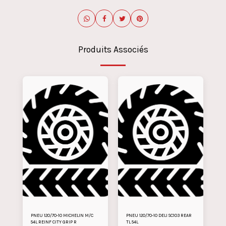
Produits Associés
PNEU 120/70-10 MICHELIN M/C
PNEU 120/70-10 DELI SC103 REAR
54L REINF CITY GRIP R
TL 54L