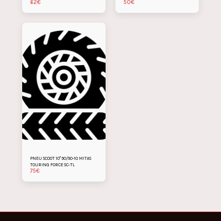
62
€
50
€
PNEU SCOOT 10" 90/90-10 MITAS
TOURING FORCE SC-TL
75
€